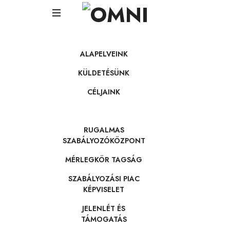
OMNI
Balance,
energy,
ALAPELVEINK
assets,
holding
KÜLDETÉSÜNK
CÉLJAINK
RUGALMAS
SZABÁLYOZÓKÖZPONT
MÉRLEGKÖR TAGSÁG
SZABÁLYOZÁSI PIAC
KÉPVISELET
JELENLÉT ÉS
TÁMOGATÁS