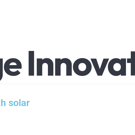
ge
Innova
h solar