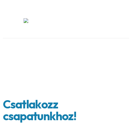
K
a
r
r
i
e
r
Balance,
energy,
assets,
holding
C
s
a
t
l
a
k
o
z
z
c
s
a
p
a
t
u
n
k
h
o
z
!