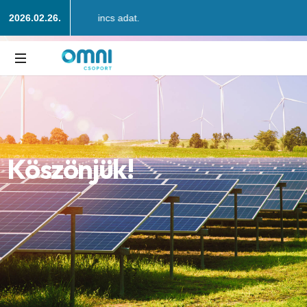
2026.02.26.
Nincs adat.
Balance,
energy,
assets,
holding
K
ö
s
z
ö
n
j
ü
k
!