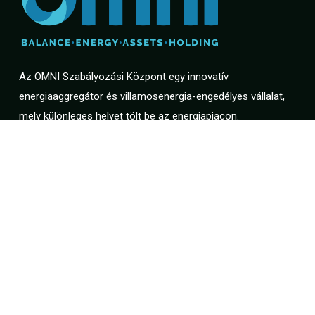
Az OMNI Szabályozási Központ egy innovatív
energiaaggregátor és villamosenergia-engedélyes vállalat,
mely különleges helyet tölt be az energiapiacon.
Hasznos linkek
Általános szerződési feltételek
Adatkezelési tájékoztató
Süti tájékoztató
Impresszum
Kapcsolati adatok
+36 20 399 8257
balance@omni.hu